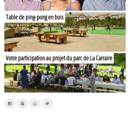
Table de ping-pong en bois
Votre participation au projet du parc de La Carraire
Facebook
Google+
LinkedIn
Twitter